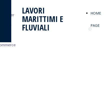
rivacy
LAVORI
HOME
olicy Per
MARITTIMI E
FLUVIALI
iti Web
PAGE
©
 E
ommerce